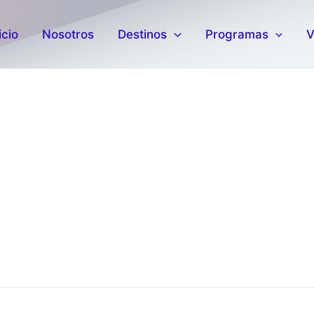
icio
Nosotros
Destinos
Programas
V