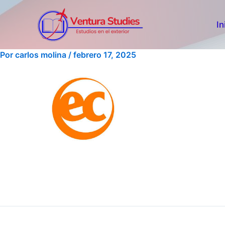
Ir
al
In
contenido
Por
carlos molina
/
febrero 17, 2025