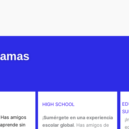
ramas
ED
HIGH SCHOOL
SU
. Has amigos
¡
Sumérgete en una experiencia
¡
 aprende sin
escolar global
. Has amigos de
e