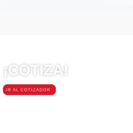
Haz realidad tu sueño de estudiar en el ex
¡COTIZA!
IR AL COTIZADOR