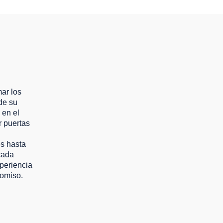
ar los
de su
 en el
r puertas
es hasta
cada
periencia
romiso.