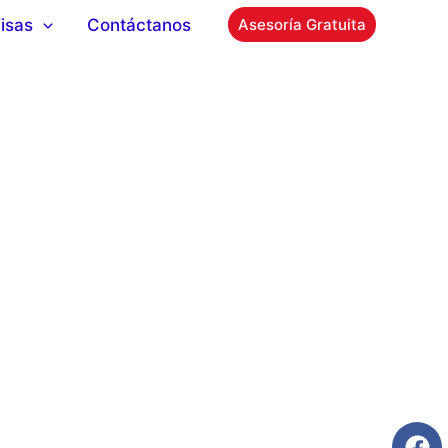
isas
Contáctanos
Asesoría Gratuita
ior!
mas!
res!
F
I
W