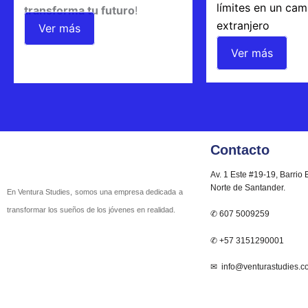
límites en un ca
transforma tu futuro
!
extranjero
Ver más
Ver más
Contacto
Av. 1 Este #19-19, Barrio 
Norte de Santander.
En Ventura Studies, somos una empresa dedicada a
transformar los sueños de los jóvenes en realidad.
✆ 607 5009259
✆ +57 3151290001
✉ info@venturastudies.c