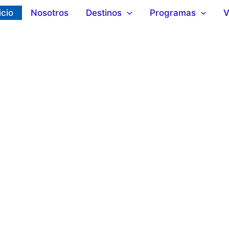
icio
Nosotros
Destinos
Programas
V
ENTURA STUDIES
 en el exter
 otros idio
nuevos luga